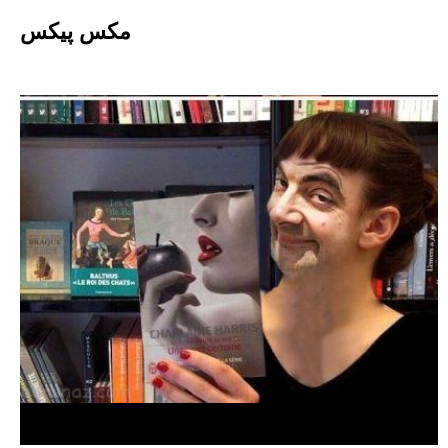
Ski
مکس پیکس
t
conten
دسته:
عکس طنز