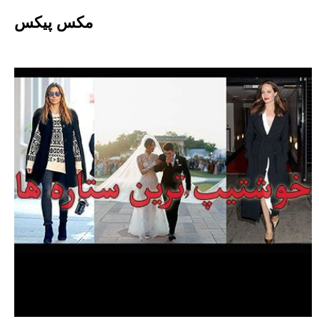
Ski
مکس پیکس
t
conten
برچسب:
خوشتیپ ترین ستاره
های زن هالیوودی