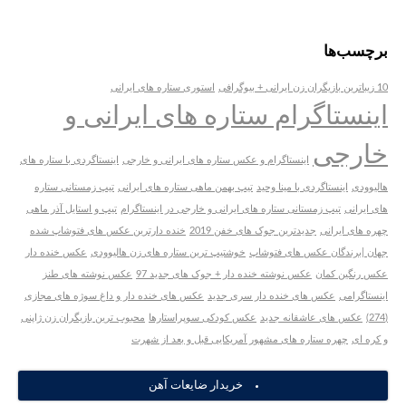
برچسب‌ها
10 زیباترین بازیگران زن ایرانی + بیوگرافی
استوری ستاره های ایرانی
اینستاگرام ستاره های ایرانی و
خارجی
اینستاگرام و عکس ستاره های ایرانی و خارجی
اینستاگردی با ستاره های
هالیوودی
اینستاگردی با مینا وحید
تیپ بهمن ماهی ستاره های ایرانی
تیپ زمستانی ستاره
های ایرانی
تیپ زمستانی ستاره های ایرانی و خارجی در اینستاگرام
تیپ و استایل آذر ماهی
چهره های ایرانی
جدیدترین جوک های خفن 2019
خنده دارترین عکس های فتوشاپ شده
جهان |برندگان عکس های فتوشاپ
خوشتیپ ترین ستاره های زن هالیوودی
عکس خنده دار
عکس رنگین کمان
عکس نوشته خنده دار + جوک های جدید 97
عکس نوشته های طنز
اینستاگرامی
عکس های خنده دار سری جدید
عکس های خنده دار و داغ سوژه های مجازی
(274)
عکس های عاشقانه جدید
عکس کودکی سوپراستارها
محبوب ترین بازیگران زن ژاپنی
و کره ای
چهره ستاره های مشهور آمریکایی قبل و بعد از شهرت
خریدار ضایعات آهن