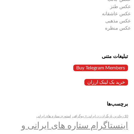
عکس طنز
عکس عاشقانه
عکس مذهبی
عکس منظره
تبلیغات متنی
Buy Telegram Members
خرید بک لینک ارزان
برچسب‌ها
10 زیباترین بازیگران زن ایرانی + بیوگرافی
استوری ستاره های ایرانی
اینستاگرام ستاره های ایرانی و