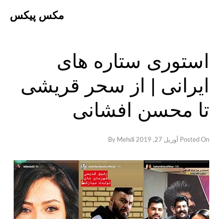
Ski
مکس پیکس
t
conten
استوری ستاره های
ایرانی | از سحر قریشی
تا محسن افشانی
Posted On
آوریل 27, 2019
By
Mehdi