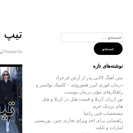
Ski
t
conten
تیپ ز
جستجو
برای:
Posted On
آوریل 
نوشته‌های تازه
متن آهنگ لالایی پدر از آرش فرخزاد
درمان فوری لیزر هموروئید – کلینیک بواسیر و
راهکارهای مؤثر درمان یبوست
تور ارزان کربلا و قیمت هتل در کربلا و هتل
های نزدیک حرم
مشخصات فنی زانتیا
راهنمایی برای اخذ ویزای تجاری چین، توریستی
امارات و تایلند