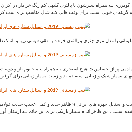
گودرزی بـه همراه پسرشون با پالتوی گلبهی کم رنگ خز دار در اکران
ه گزینه ي خوبی اسـت برای وقت هایي کـه شال مناسب برای ست کرزدن ب
یمانی با مدل موی چتری و پالتوی خزه دار افقی فیسی زیبا و بانمک دار
سهای بسیار شیک و زیبایی استفاده اند و ژست بسیار زیبایی برای گرفتن
در بررسی تیپ و استایل چهره هاي ایرانی ۹ ظاهر جدید 
ده اسـت . این ظاهر اندام بسیار باریکی برای این خانم بـه ارمغان آور