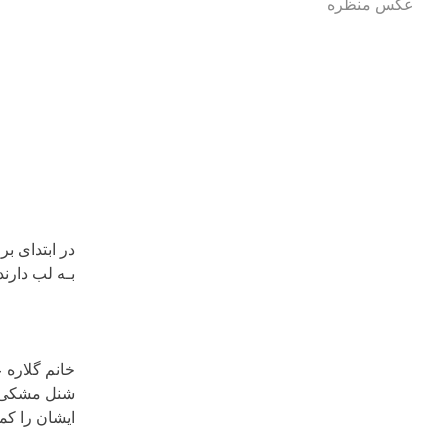
عکس منظره
در ابتدای ب
بـه لب دارند
خانم گلاره 
شنل مشکی زی
ایشان را کمر