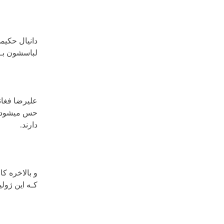
دانیال حکیم
لباسشون بـه
علیرضا فغان
حس میشود ، 
دارند.
و بالاخره ک
کـه این ژول