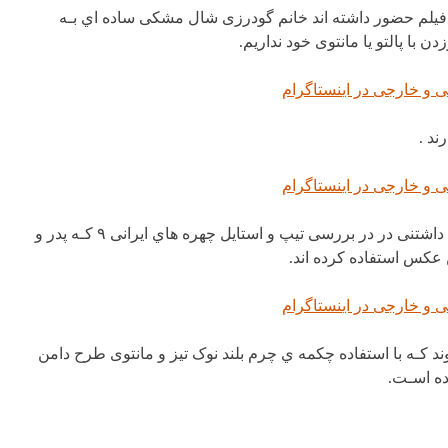
 فیلم حضور داشته اند خانم گودرزی شال مشکی ساده اي بـه
ا پالتو یا مانتوی خود نداریم.
ند .
عکس شب یلدایی پر از احساس شاهرخ استخری بـه همراه پناه خانوم ناز و دوست داشتنی در در بررسی تیپ و استایل چهره هاي ایرانی ۹ کـه پدر و
 عکس استفاده کرده اند.
و کمی عجیب حدیث فولادوند کـه با استفاده چکمه ي چرم بلند نوک تیز و مانتوی طرح دامن
ده اسـت.