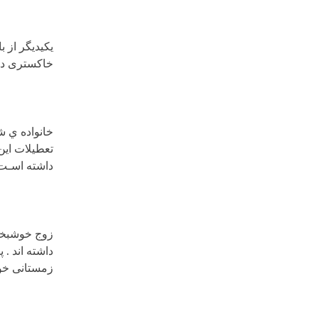
یکیدیگر از 
خاکستری در 
خانواده ي ش
تعطیلات این
داشته اسـت
زوج خوشبخت 
داشته اند . 
زمستانی خود