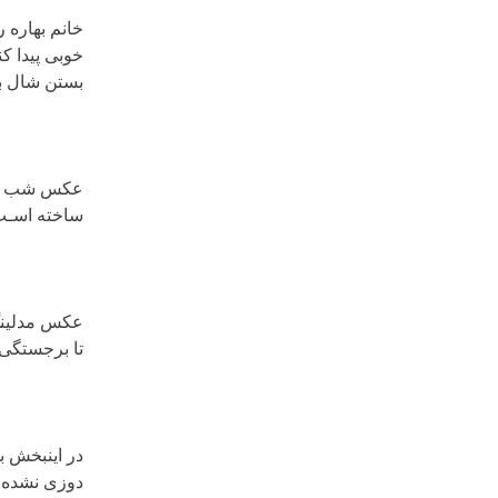
خانم بهاره ر
خوبی پیدا کن
بستن شال بـه
عکس شب یلدا
ساخته اسـت
عکس مدلینگ 
تا برجستگی ه
در اینبخش ب
دوزی نشده 