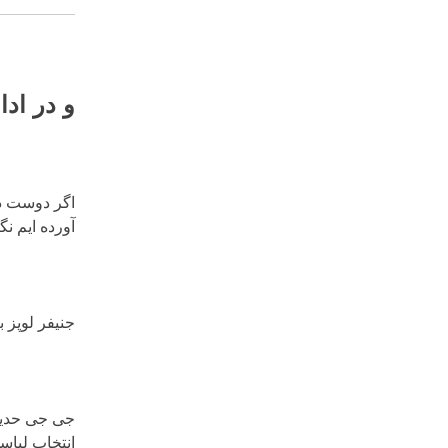
و در اد
اگر دوست دا
آورده ایم نگا
جنیفر لوپز 
جی جی حدید 
انتخاب لباس