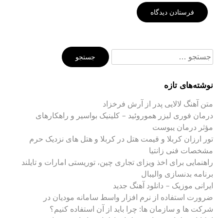
جستجو
برای:
نوشته‌های تازه
متن آهنگ لالایی پدر از آرش فرخزاد
درمان فوری لیزر هموروئید – کلینیک بواسیر و راهکارهای
مؤثر درمان یبوست
تور ارزان کربلا و قیمت هتل در کربلا و هتل های نزدیک حرم
مشخصات فنی زانتیا
راهنمایی برای اخذ ویزای تجاری چین، توریستی امارات و تایلند
برنامه بدنسازی والیبال
ایرانی موزیک – دانلود آهنگ جدید
ضرورت استفاده از نرم افزار واسط سامانه مودیان در
شرکت ها و سازمان ها: چرا باید از آن استفاده کنیم؟