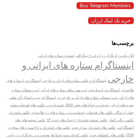
Buy Telegram Members
خرید بک لینک ارزان
برچسب‌ها
10 زیباترین بازیگران زن ایرانی + بیوگرافی
استوری ستاره های ایرانی
اینستاگرام ستاره های ایرانی و
خارجی
اینستاگرام و عکس ستاره های ایرانی و خارجی
اینستاگردی با ستاره های
هالیوودی
اینستاگردی با مینا وحید
تیپ بهمن ماهی ستاره های ایرانی
تیپ زمستانی ستاره
های ایرانی
تیپ زمستانی ستاره های ایرانی و خارجی در اینستاگرام
تیپ و استایل آذر ماهی
چهره های ایرانی
جدیدترین جوک های خفن 2019
خنده دارترین عکس های فتوشاپ شده
جهان |برندگان عکس های فتوشاپ
خوشتیپ ترین ستاره های زن هالیوودی
عکس خنده دار
عکس رنگین کمان
عکس نوشته خنده دار + جوک های جدید 97
عکس نوشته های طنز
اینستاگرامی
عکس های خنده دار سری جدید
عکس های خنده دار و داغ سوژه های مجازی
(274)
عکس های عاشقانه جدید
عکس کودکی سوپراستارها
محبوب ترین بازیگران زن ژاپنی