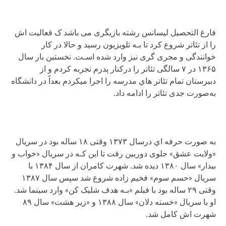
فارغ التحصیل لیسانس رشته بازیگری می باشد ک فعالیت اش
را از تئاتر شروع کرد تا بـه تلویزیون رسید و حالا در کار
خوانندگی و مجری گری نیز وارد شده اسـت. نخستین بار سال
۱۳۶۵ در ۷ سالگی تئاتر را درکنار پدرم تجربه کردم و از
دبیرستان تمام تئاتر هاي‌ مدرسه را اجرا میکردم بعداً در دانشگاه
به‌صورت جدی تئاتر را ادامه داد.
به‌ صورت حرفه اي درسال ۱۳۷۳ وقتی ۱۸ ساله بود در سریال
«ولایت عشق» جلوی دوربین رفت تا این کـه در سریال «خواب و
بیدار» سال ۱۳۸۰ دیده شد. شهرت کامران از سال ۱۳۸۴ با
سریال «حسم سوم» فخیم زاده شروع شد سپس سال ۱۳۸۷
وقتی ۲۹ ساله بود با فیلم «بـه هدف شلیک کن» وارد سینما شد.
او با سریال «خسته دلان» سال ۱۳۸۸ و «زیر هشت» سال ۸۹
شهرت اش کامل شد.