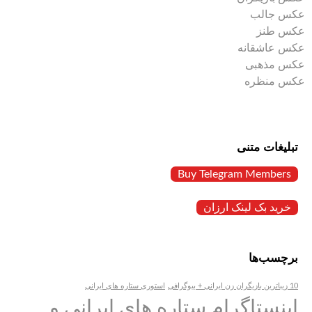
عکس جالب
عکس طنز
عکس عاشقانه
عکس مذهبی
عکس منظره
تبلیغات متنی
Buy Telegram Members
خرید بک لینک ارزان
برچسب‌ها
10 زیباترین بازیگران زن ایرانی + بیوگرافی
استوری ستاره های ایرانی
اینستاگرام ستاره های ایرانی و