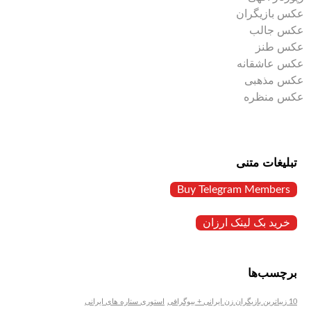
عکس بازیگران
عکس جالب
عکس طنز
عکس عاشقانه
عکس مذهبی
عکس منظره
تبلیغات متنی
Buy Telegram Members
خرید بک لینک ارزان
برچسب‌ها
10 زیباترین بازیگران زن ایرانی + بیوگرافی
استوری ستاره های ایرانی