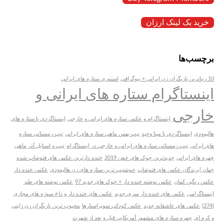
خرید بک لینک ارزان
برچسب‌ها
10 زیباترین بازیگران زن ایرانی + بیوگرافی
استوری ستاره های ایرانی
اینستاگرام ستاره های ایرانی و
خارجی
اینستاگرام و عکس ستاره های ایرانی و خارجی
اینستاگردی با ستاره های
هالیوودی
اینستاگردی با مینا وحید
تیپ بهمن ماهی ستاره های ایرانی
تیپ زمستانی ستاره
های ایرانی
تیپ زمستانی ستاره های ایرانی و خارجی در اینستاگرام
تیپ و استایل آذر ماهی
چهره های ایرانی
جدیدترین جوک های خفن 2019
خنده دارترین عکس های فتوشاپ شده
جهان |برندگان عکس های فتوشاپ
خوشتیپ ترین ستاره های زن هالیوودی
عکس خنده دار
عکس رنگین کمان
عکس نوشته خنده دار + جوک های جدید 97
عکس نوشته های طنز
اینستاگرامی
عکس های خنده دار سری جدید
عکس های خنده دار و داغ سوژه های مجازی
(274)
عکس های عاشقانه جدید
عکس کودکی سوپراستارها
محبوب ترین بازیگران زن ژاپنی
و کره ای
چهره ستاره های مشهور آمریکایی قبل و بعد از شهرت