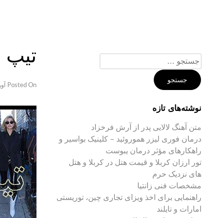
Ski
t
conten
تیپ ز
جستجو
برای:
Posted On
آوریل 
نوشته‌های تازه
متن آهنگ لالایی پدر از آرش فرخزاد
درمان فوری لیزر هموروئید – کلینیک بواسیر و
راهکارهای مؤثر درمان یبوست
تور ارزان کربلا و قیمت هتل در کربلا و هتل
های نزدیک حرم
مشخصات فنی زانتیا
راهنمایی برای اخذ ویزای تجاری چین، توریستی
امارات و تایلند