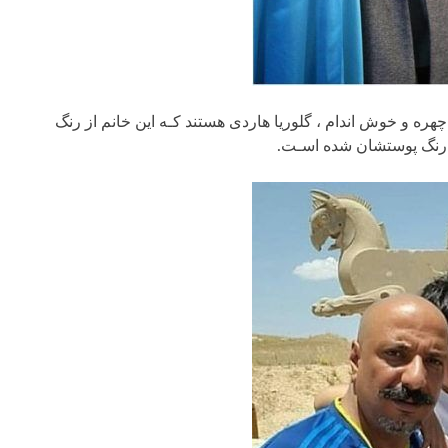
هره و خوش اندام ، گلوریا هاردی هستند کـه این خانم از رنگ
ن رنگ پوستشان شده اسـت.