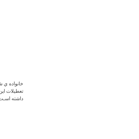
خانواده ي ش
تعطیلات این
داشته اسـت