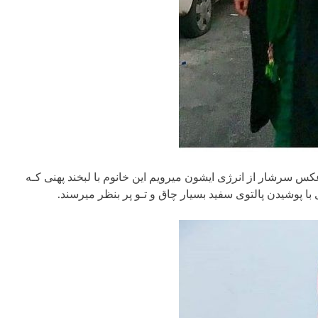
س سرشار از انرژی ایشون میرویم این خانوم با لبخند پهنی کـه
 با پوشیدن پالتوی سفید بسیار چاق و تـو پر بنظر میرسند.