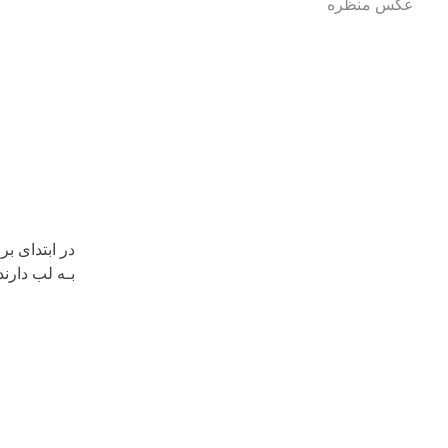
عکس منظره
در ابتدای ب
بـه لب دارند