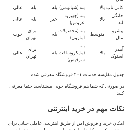
کالی ناب
بالا
بله (شیائومی)
بله
بله
عالی
خانگی
بله (جهیزیه
بالا
خیر
بله
عالی
لند
عروس)
پیشرو
بله (محصولات
برای
متوسط
بله
خوب
مال
آمازون)
تهران
بله
آبیدر
برای
بالا
(مایکروسافت
بله
عالی
استوک
تهران
سرفیس)
جدول مقایسه خدمات ۱+۴ فروشگاه معرفی شده
در صورتی که شما هم فروشگاه خوبی میشناسید حتما معرفی
کنید.
نکات مهم در خرید اینترنتی
امکان خرید و فروش امن از طریق اینترنت، عاملی حیاتی برای