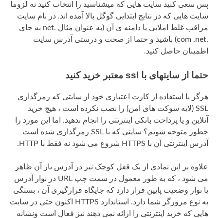
پس سعی کنید سایت هایی که میشناسید را انتخاب کنید نه لزوما
سایت هایی که در نتایج ابتدایی گوگل بالا آمده اند. در نام سایت
مراقب غلط املایی یا دامنه ی آن (به عنوان مثال .net به جای
.com .net) باشید و حتما از صحت و درستی آدرس سایت
اطمینان حاصل کنید.
حتما از سایتهای با ssl معتبر خرید کنید
هرگز با استفاده از کارت اعتباری خود از سایتی که رمزگذاری
SSL (لایه سوکت های امن) را نصب نکرده است ، هیچ خرید
آنلاین و یا پرداخت بانکی اینترنتی را انجام ندهید. اما این مورد را
چطور متوجه شویم؟ سایتی که با SSL رمزگذاری شده است
آدرس اینترنتی آن با HTTPS شروع می شود نه فقط با HTTP.
علاوه بر این نمادی از یک قفل کوچک نیز در آدرس بار آن ظاهر
می شود ، که به طور معمول در سمت چپ URL در نوار آدرس
یا نوار وضعیت پایین قرار دارد که جایگاه قرارگیری آن ، بستگی
به نوع مرورگر شما دارد. استاندارد HTTPS اکنون حتی در سایت
هایی که خرید اینترنتی را ارائه نمی دهند نیز فعال است ونشانه