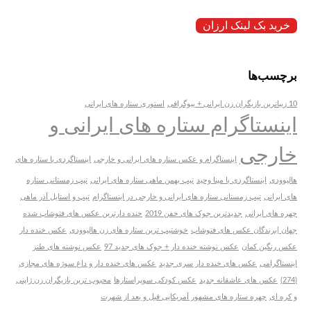
خرید بک لینک ارزان
برچسب‌ها
10 زیباترین بازیگران زن ایرانی + بیوگرافی
استوری ستاره های ایرانی
اینستاگرام ستاره های ایرانی و
خارجی
اینستاگرام و عکس ستاره های ایرانی و خارجی
اینستاگردی با ستاره های
هالیوودی
اینستاگردی با مینا وحید
تیپ بهمن ماهی ستاره های ایرانی
تیپ زمستانی ستاره
های ایرانی
تیپ زمستانی ستاره های ایرانی و خارجی در اینستاگرام
تیپ و استایل آذر ماهی
چهره های ایرانی
جدیدترین جوک های خفن 2019
خنده دارترین عکس های فتوشاپ شده
جهان |برندگان عکس های فتوشاپ
خوشتیپ ترین ستاره های زن هالیوودی
عکس خنده دار
عکس رنگین کمان
عکس نوشته خنده دار + جوک های جدید 97
عکس نوشته های طنز
اینستاگرامی
عکس های خنده دار سری جدید
عکس های خنده دار و داغ سوژه های مجازی
(274)
عکس های عاشقانه جدید
عکس کودکی سوپراستارها
محبوب ترین بازیگران زن ژاپنی
و کره ای
چهره ستاره های مشهور آمریکایی قبل و بعد از شهرت