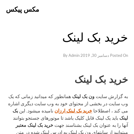
Ski
مکس پیکس
t
conten
خرید بک لینک
Posted On
دسامبر 30, 2019
By
Admin
خرید بک لینک
به گزارش سایت
ون بک لینک
همانطور که میدانید زمانی که یک
وب سایت در بخشی از محتوای خود به وب سایت دیگری اشاره
می کند ، اصطلاحا
خرید بک لینک ارزان
نامیده میشود. این
بک
لینک
باید یک لینک قابل کلیک باشد تا موتورهای جستجو بتوانند
آنها را به عنوان بک لینک بشناسند جهت
خرید بک لینک معتبر
میتوانید از سایتهای ون بک لینک به ادرس لینک شده در متن