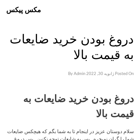
Ski
مکس پیکس
t
conten
دروغ بودن خرید ضایعات
به قیمت بالا
Posted On
ژانویه 30, 2022
By
Admin
دروغ بودن خرید ضایعات به
قیمت بالا
سلام دوستان عزیز در اینجام تا به شما بگم که هیچکس ضایعات
شما را گران نمیخره , پس به شایعات توجه نکنین , پس دروغ