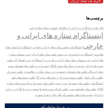
خرید بک لینک ارزان
برچسب‌ها
10 زیباترین بازیگران زن ایرانی + بیوگرافی
استوری ستاره های ایرانی
اینستاگرام ستاره های ایرانی و
خارجی
اینستاگرام و عکس ستاره های ایرانی و خارجی
اینستاگردی با ستاره های
هالیوودی
اینستاگردی با مینا وحید
تیپ بهمن ماهی ستاره های ایرانی
تیپ زمستانی ستاره
های ایرانی
تیپ زمستانی ستاره های ایرانی و خارجی در اینستاگرام
تیپ و استایل آذر ماهی
چهره های ایرانی
جدیدترین جوک های خفن 2019
خنده دارترین عکس های فتوشاپ شده
جهان |برندگان عکس های فتوشاپ
خوشتیپ ترین ستاره های زن هالیوودی
عکس خنده دار
عکس رنگین کمان
عکس نوشته خنده دار + جوک های جدید 97
عکس نوشته های طنز
اینستاگرامی
عکس های خنده دار سری جدید
عکس های خنده دار و داغ سوژه های مجازی
(274)
عکس های عاشقانه جدید
عکس کودکی سوپراستارها
محبوب ترین بازیگران زن ژاپنی
و کره ای
چهره ستاره های مشهور آمریکایی قبل و بعد از شهرت
خریدار ضایعات آهن