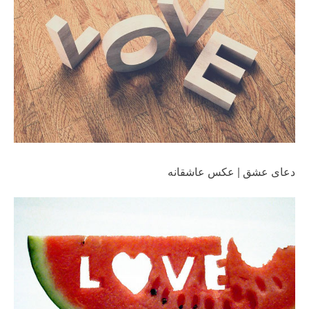
دعای عشق | عکس عاشقانه