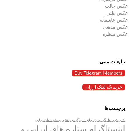
عکس جالب
عکس طنز
عکس عاشقانه
عکس مذهبی
عکس منظره
تبلیغات متنی
Buy Telegram Members
خرید بک لینک ارزان
برچسب‌ها
10 زیباترین بازیگران زن ایرانی + بیوگرافی
استوری ستاره های ایرانی
اینستاگرام ستاره های ایرانی و