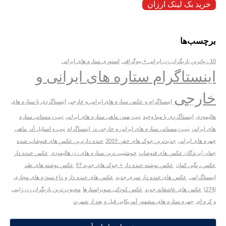
خرید بک لینک ارزان
برچسب‌ها
10 زیباترین بازیگران زن ایرانی + بیوگرافی
استوری ستاره های ایرانی
اینستاگرام ستاره های ایرانی و
خارجی
اینستاگرام و عکس ستاره های ایرانی و خارجی
اینستاگردی با ستاره های
هالیوودی
اینستاگردی با مینا وحید
تیپ بهمن ماهی ستاره های ایرانی
تیپ زمستانی ستاره
های ایرانی
تیپ زمستانی ستاره های ایرانی و خارجی در اینستاگرام
تیپ و استایل آذر ماهی
چهره های ایرانی
جدیدترین جوک های خفن 2019
خنده دارترین عکس های فتوشاپ شده
جهان |برندگان عکس های فتوشاپ
خوشتیپ ترین ستاره های زن هالیوودی
عکس خنده دار
عکس رنگین کمان
عکس نوشته خنده دار + جوک های جدید 97
عکس نوشته های طنز
اینستاگرامی
عکس های خنده دار سری جدید
عکس های خنده دار و داغ سوژه های مجازی
(274)
عکس های عاشقانه جدید
عکس کودکی سوپراستارها
محبوب ترین بازیگران زن ژاپنی
و کره ای
چهره ستاره های مشهور آمریکایی قبل و بعد از شهرت