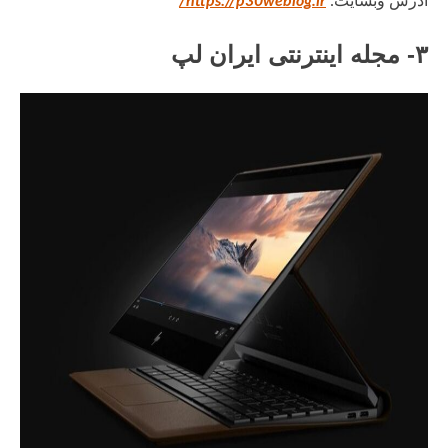
آدرس وبسایت:
https://p30weblog.ir/
۳- مجله اینترنتی ایران لپ