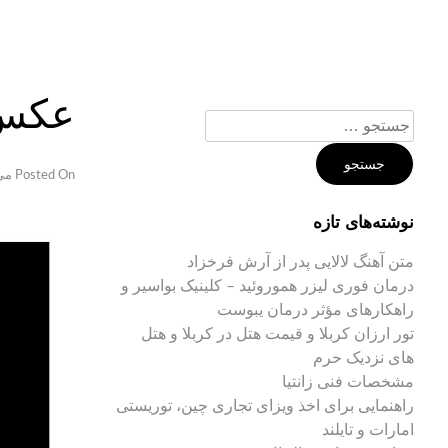
Ski
t
conten
عکس 
جستجو
برای:
Posted On
می 26, 
نوشته‌های تازه
متن آهنگ لالایی پدر از آرش فرخزاد
درمان فوری لیزر هموروئید – کلینیک بواسیر و
راهکارهای مؤثر درمان یبوست
تور ارزان کربلا و قیمت هتل در کربلا و هتل
های نزدیک حرم
مشخصات فنی زانتیا
راهنمایی برای اخذ ویزای تجاری چین، توریستی
امارات و تایلند