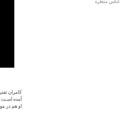
عکس منظره
او هم در مو