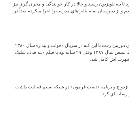
ا بـه تلویزیون رسید و حالا در کار خوانندگی و مجری گری نیز
 را درکنار پدرم تجربه کردم و از دبیرستان تمام تئاتر هاي‌ مدرسه را اجرا میکردم بعداً در
به‌ صورت حرفه اي درسال ۱۳۷۳ وقتی ۱۸ ساله بود در سریال «ولایت عشق» جلوی دوربین رفت تا این کـه در سریال «خواب و بیدار» سال ۱۳۸۰
دیده شد. شهرت کامران از سال ۱۳۸۴ با سریال «حسم سوم» فخیم زاده شروع شد سپس سال ۱۳۸۷ وقتی ۲۹ ساله بود با فیلم «بـه هدف شلیک
 ازدواج و برنامه «دست فرمون» در شبکه نسیم فعالیت داشت.