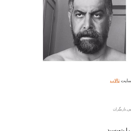
 سایت
تالاب
 بازیگران
را بنویسید