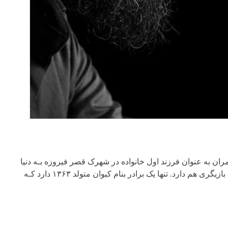
ه، متولد ۱۹ فروردین ۱۳۵۸ در تهران اسـت. کامران به عنوان فرزند اول خانواده در شهرک قصر فیروزه بـه دنیا
آمده اسـت ؛ پدرش «اردشیر تفتی» از کارکردان نیروی هوایی ارتش بوده کـه تجربه بازیگری هم دارد. تنها یک برادر بنام کیوان متولد ۱۳۶۳ دارد کـه